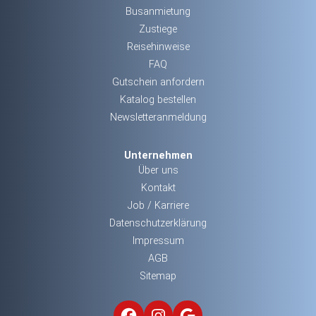
Busanmietung
Zustiege
Reisehinweise
FAQ
Gutschein anfordern
Katalog bestellen
Newsletteranmeldung
Unternehmen
Über uns
Kontakt
Job / Karriere
Datenschutzerklärung
Impressum
AGB
Sitemap