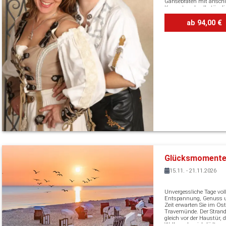
Gänsebraten mit ansch
Konzert und volkstüml
Unterhaltungsprogram
„Salzataler“. Nach
ab 94,00 €
stimmungsvoller Unter
genießen Sie in gesellig
noch ein Stück Torte inkl
bevor es wieder nach Ha
Glücksmomente
der Ostsee
15.11. - 21.11.2026
Unvergessliche Tage vol
Entspannung, Genuss 
Zeit erwarten Sie im Os
Travemünde. Der Strand 
gleich vor der Haustür, d
Wellnessbereich lädt z