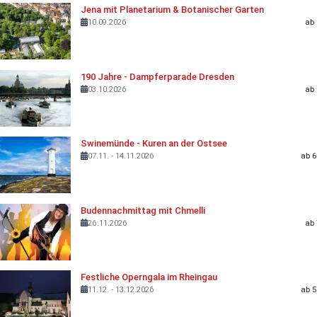
Jena mit Planetarium & Botanischer Garten
10.09.2026
ab 
190 Jahre - Dampferparade Dresden
03.10.2026
ab 
Swinemünde - Kuren an der Ostsee
07.11. - 14.11.2026
ab 6
Budennachmittag mit Chmelli
26.11.2026
ab 
Festliche Operngala im Rheingau
11.12. - 13.12.2026
ab 5