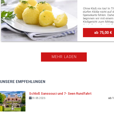
Weimar
Ohne Kloß nix los! In T
dürfen Klöße nicht auf d
Speisekarte fehlen. Dahe
beginnen wir mit einem
Kloßgericht zum Mittag
Heichelheim. Anschließ
Sie die Möglichkeit zum
kloßartigen Erlebniseink
ab 75,00 €
und Kartoffelspezialität
erwarten Sie. Wenn We
Lichterkettenschein erstr
Duft von gebrannten M
und Stollen durch die S
zieht, sollten Sie dem
Weihnachtsmarkt unbe
MEHR LADEN
einen Besuch abstatten
UNSERE EMPFEHLUNGEN
Schloß Sanssouci und 7- Seen Rundfahrt
29.08.2026
ab 1