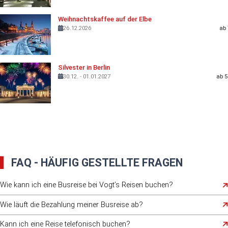
Weihnachtskaffee auf der Elbe
26.12.2026
ab 
Silvester in Berlin
30.12. - 01.01.2027
ab 5
FAQ - HÄUFIG GESTELLTE FRAGEN
Wie kann ich eine Busreise bei Vogt’s Reisen buchen?
Sie können Ihre Busreise bequem online über unsere Website
Wie läuft die Bezahlung meiner Busreise ab?
buchen. Alternativ nehmen wir Ihre Buchung telefonisch oder
Die Zahlung erfolgt gemäß Buchungsbestätigung per Überweisung
persönlich entgegen. Nach der Anmeldung erhalten Sie eine
Kann ich eine Reise telefonisch buchen?