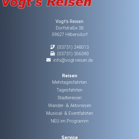
Vogt's Reisen
Dorfstraße 38
09627 Hilbersdorf
(03731) 248013
(03731) 356390
info@vogt-reisen.de
Reisen
Mehrtagesfahrten
Tagesfahrten
Städtereisen
Wander- & Aktivreisen
Musical- & Eventfahrten
NEU im Programm
Service