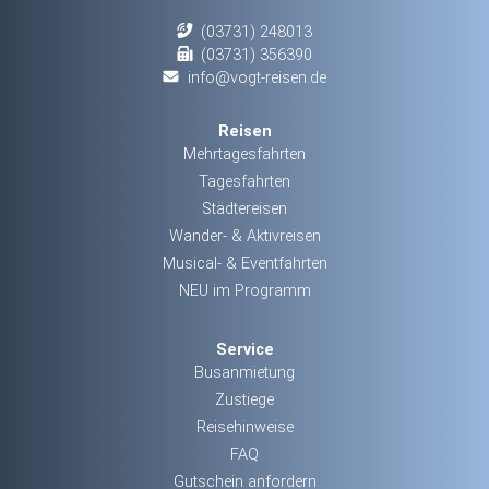
(03731) 248013
(03731) 356390
info@vogt-reisen.de
Reisen
Mehrtagesfahrten
Tagesfahrten
Städtereisen
Wander- & Aktivreisen
Musical- & Eventfahrten
NEU im Programm
Service
Busanmietung
Zustiege
Reisehinweise
FAQ
Gutschein anfordern