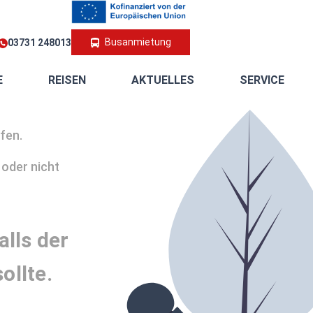
Busanmietung
03731 248013
E
REISEN
AKTUELLES
SERVICE
ufen.
 oder nicht
alls der
ollte.