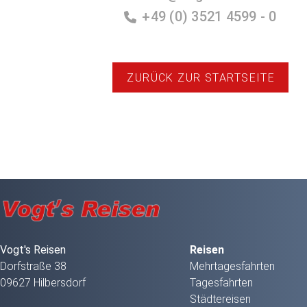
+49 (0) 3521 4599 - 0
ZURÜCK ZUR STARTSEITE
Vogt's Reisen
Reisen
Dorfstraße 38
Mehrtagesfahrten
09627 Hilbersdorf
Tagesfahrten
Städtereisen