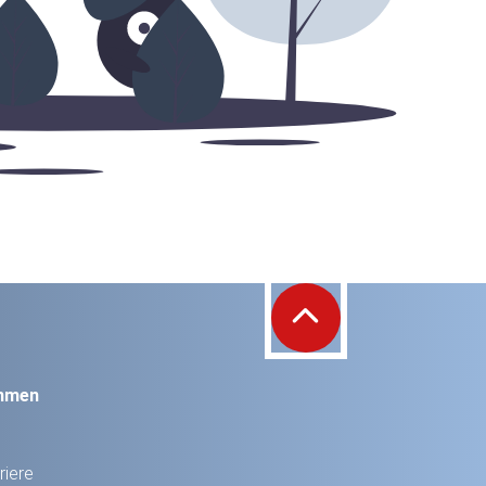
hmen
riere