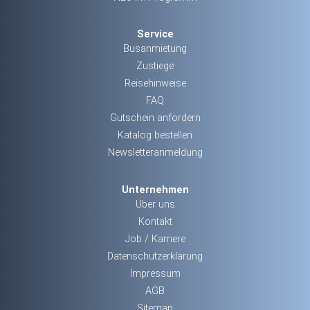
Service
Busanmietung
Zustiege
Reisehinweise
FAQ
Gutschein anfordern
Katalog bestellen
Newsletteranmeldung
Unternehmen
Über uns
Kontakt
Job / Karriere
Datenschutzerklärung
Impressum
AGB
Sitemap