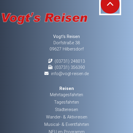
Vogt's Reisen
Dorfstraße 38
09627 Hilbersdorf
(03731) 248013
(03731) 356390
info@vogt-reisen.de
Reisen
Mehrtagesfahrten
Tagesfahrten
Städtereisen
Wander- & Aktivreisen
Musical- & Eventfahrten
NEU im Programm