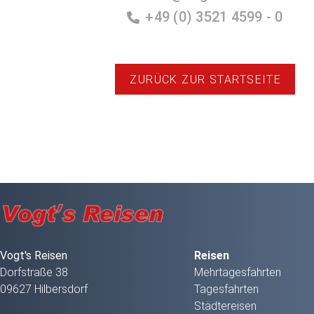
+49 (0) 3521 4599 - 0
ZURÜCK ZUR STARTSEITE
Vogt's Reisen
Reisen
Dorfstraße 38
Mehrtagesfahrten
09627 Hilbersdorf
Tagesfahrten
Städtereisen