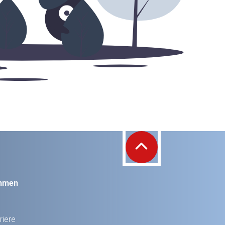
hmen
riere