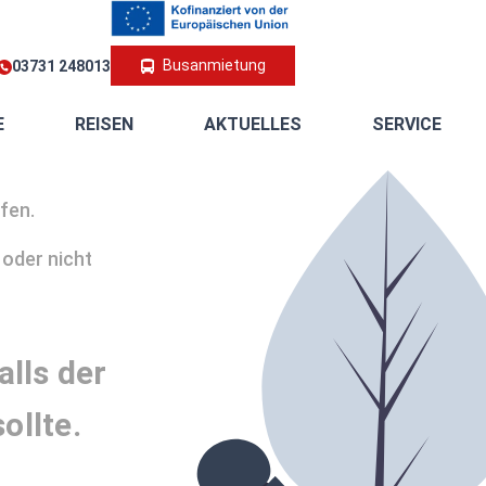
Busanmietung
03731 248013
E
REISEN
AKTUELLES
SERVICE
ufen.
 oder nicht
alls der
ollte.