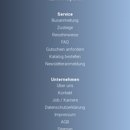
Service
Busanmietung
Zustiege
Reisehinweise
FAQ
Gutschein anfordern
Katalog bestellen
Newsletteranmeldung
Unternehmen
Über uns
Kontakt
Job / Karriere
Datenschutzerklärung
Impressum
AGB
Sitemap