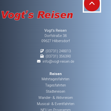
Vogt's Reisen
Dorfstraße 38
09627 Hilbersdorf
(03731) 248013
(03731) 356390
info@vogt-reisen.de
Reisen
Mehrtagesfahrten
Tagesfahrten
Städtereisen
Wander- & Aktivreisen
Musical- & Eventfahrten
NEU im Programm