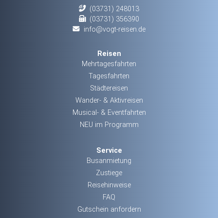
(03731) 248013
(03731) 356390
info@vogt-reisen.de
Reisen
Mehrtagesfahrten
Tagesfahrten
Städtereisen
Wander- & Aktivreisen
Musical- & Eventfahrten
NEU im Programm
Service
Busanmietung
Zustiege
Reisehinweise
FAQ
Gutschein anfordern