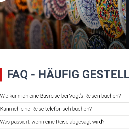
FAQ - HÄUFIG GESTEL
Wie kann ich eine Busreise bei Vogt’s Reisen buchen?
Sie können Ihre Busreise bequem online über unsere Website b
Kann ich eine Reise telefonisch buchen?
wir Ihre Buchung telefonisch oder persönlich entgegen. Nach d
Ja, selbstverständlich. Unser Team nimmt Ihre Buchung gerne 
eine schriftliche Buchungsbestätigung mit allen wichtigen Reise
Was passiert, wenn eine Reise abgesagt wird?
berät Sie persönlich.