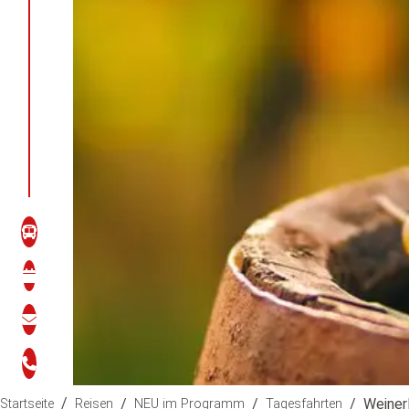
/
/
/
/
Weinerl
Startseite
Reisen
NEU im Programm
Tagesfahrten