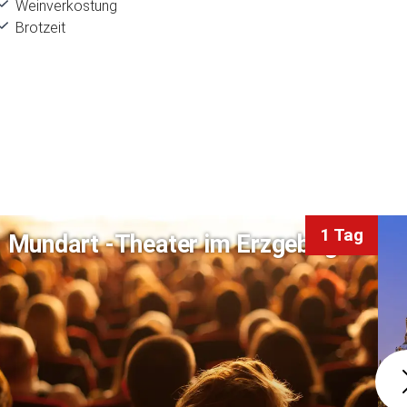
Weinverkostung
Brotzeit
1 Tag
Mundart -Theater im Erzgebirge