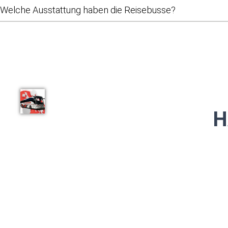
Im Falle einer Absage erhalten Sie selbstverständlich bereits g
Welche Ausstattung haben die Reisebusse?
oder können kostenfrei auf eine alternative Reise umbuchen.
Unsere modernen Fernreise- & Komfortbusse verfügen über be
Bordküchen und in der Regel ein WC an Bord. Je nach Fahrzeu
Ausstattungsmerkmale zur Komfortklasse. Details finden Sie im 
H
Rufen Sie uns an un