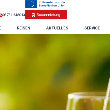
Busanmietung
03731 248013
E
REISEN
AKTUELLES
SERVICE